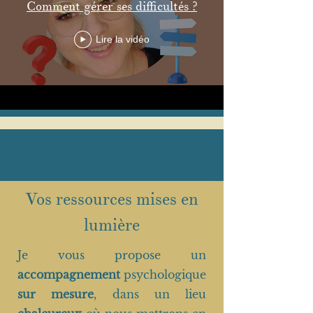
Comment gérer ses difficultés ?
Lire la vidéo
Vos ressources mises en
lumière
Je vous propose un
accompagnement
psychologique
sur mesure
, dans un lieu