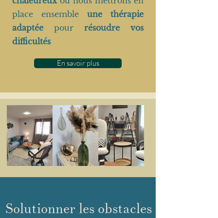
chaleureux
où nous mettrons en
place ensemble
une thérapie
adaptée
pour
résoudre vos
difficultés
En savoir plus
Solutionner les obstacles