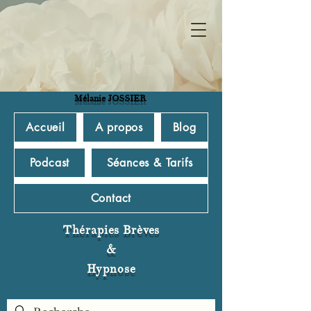
Mélanie JOSSIER
Accueil
A propos
Blog
Podcast
Séances & Tarifs
Contact
Thérapies
Brèves
&
Hypnose