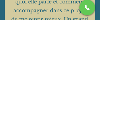
quoi elle parle et comment
accompagner dans ce projet
de me sentir mieux. Un grand
merci
Marielle 36 ans
Contacter
" Vivre
aujourd'hui la
version de soi-